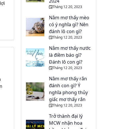
2024
lợi
Tháng 12 20, 2023
Nằm mơ thấy mèo
có ý nghĩa gì? Nên
đánh lô con gì?
Tháng 12 20, 2023
Nằm mơ thấy nước
là điềm báo gì?
Đánh lô con gì?
Tháng 12 20, 2023
Nằm mơ thấy rắn
n
đánh con gì? Ý
âm
nghĩa phong thủy
giấc mơ thấy rắn
Tháng 12 20, 2023
Trở thành đại lý
MCW nhận hoa