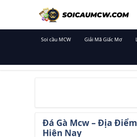
Soi cầu MCW
Giải Mã Giấc Mơ
Đá Gà Mcw – Địa Điểm
Hiện Nay