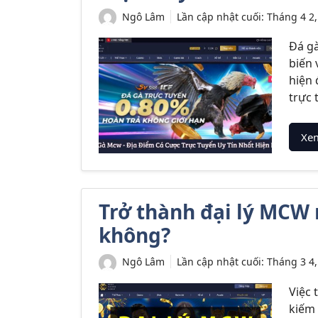
Ngô Lâm
Lần cập nhật cuối:
Tháng 4 2,
Đá gà
biến 
hiện 
trực 
Xe
Trở thành đại lý MCW 
không?
Ngô Lâm
Lần cập nhật cuối:
Tháng 3 4,
Việc 
kiếm 