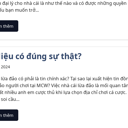
 đại lý cho nhà cái là như thế nào và có được những quyền 
ếu bạn muốn trở...
m thêm
iệu có đúng sự thật?
 2024
ừa đảo có phải là tin chính xác? Tại sao lại xuất hiện tin đồ
ảo người chơi tại MCW? Việc nhà cái lừa đảo là mối quan t
ất nhiều anh em cược thủ khi lựa chọn địa chỉ chơi cá cược.
soi cầu...
m thêm